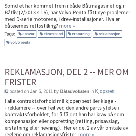
Somd et har kommet frem i både Båtmagasinet og i
Båtliv (2/2013 s 16), har Volvo Penta fått nye problemer
med D-serie motorene, i drev-installasjoner. Hva er
båteiernes rettsstilling?
more »
Tags:
ansvar
eksosbend
erstatning
reklamasjon
volvo penta
REKLAMASJON, DEL 2 -- MER OM
FRISTER
posted on Jan 5, 2011 by
Båtadvokaten
in
Kjøpsrett
I alle kontraktsforhold må kjøper/bestiller klage -
- reklamere -- over feil ved den andre parts ytelse i
kontraktsforholdet, for å få det han har krav på som
kompensasjon eller oppretting (retting, prisavslag,
erstatning eller hevning). Her er del 2 av vår omtale av
reglene om reklamasjonsfrister.
more »