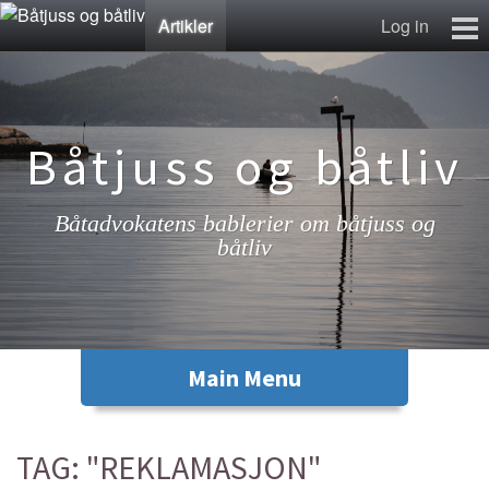
Artikler
Log in
Artikler
Lenkesamling
Fotosamling
Båtjuss og båtliv
Kontakt
Båtadvokatens bablerier om båtjuss og
båtliv
TAG: "REKLAMASJON"