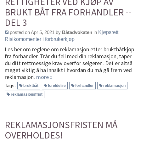
RETTIGHETER VED KJØP AV
BRUKT BÅT FRA FORHANDLER --
DEL 3
posted on Apr 5, 2021 by
Båtadvokaten
in
Kjøpsrett
,
Risikomomenter i forbrukerkjøp
Les her om reglene om reklamasjon etter bruktbåtkjøp
fra forhandler. Trår du feil med din reklamasjon, taper
du ditt rettmessige krav overfor selgeren. Det er altså
meget viktig å ha innsikt i hvordan du må gå frem ved
reklamasjon.
more »
Tags:
bruktbåt
foreldelse
forhandler
reklamasjon
reklamasjonsfrist
REKLAMASJONSFRISTEN MÅ
OVERHOLDES!