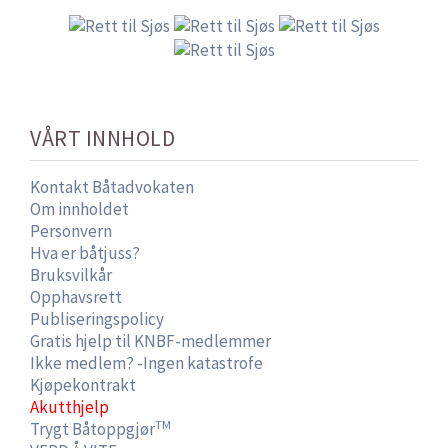
VÅRT INNHOLD
Kontakt Båtadvokaten
Om innholdet
Personvern
Hva er båtjuss?
Bruksvilkår
Opphavsrett
Publiseringspolicy
Gratis hjelp til KNBF-medlemmer
Ikke medlem? -Ingen katastrofe
Kjøpekontrakt
Akutthjelp
TM
Trygt Båtoppgjør