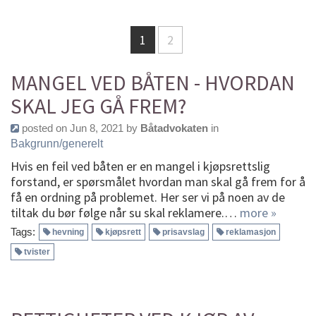
1
2
MANGEL VED BÅTEN - HVORDAN
SKAL JEG GÅ FREM?
posted on Jun 8, 2021 by
Båtadvokaten
in
Bakgrunn/generelt
Hvis en feil ved båten er en mangel i kjøpsrettslig
forstand, er spørsmålet hvordan man skal gå frem for å
få en ordning på problemet. Her ser vi på noen av de
tiltak du bør følge når su skal reklamere.…
more »
Tags:
hevning
kjøpsrett
prisavslag
reklamasjon
tvister