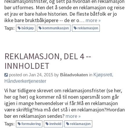
reklamasjonsfrister, og sett på hvordan en reklamasjon
bør utformes. Men det å sende en reklamasjon og reise
et jrav er bare halve historien. De fleste båtfolk er jo
ikke bare bruktbåkjøpere -- de er o…
more »
Tags:
båtkjøp
kommunikasjon
reklamasjon
REKLAMASJON, DEL 4 --
INNHOLDET
posted on Jan 24, 2015 by
Båtadvokaten
in
Kjøpsrett
,
Håndverkertjenester
Vi har tidligere skrevet om reklamasjonsfrister (se her,
her og her) og kommer nå til noen spørsmål som går
igjen i mange henvendelser vi får:Må en reklamasjon
være skriftlig?Hva må det stå i en reklamasjon?Hvordan
bør en reklamasjon sendes?
more »
Tags:
formulering
innhold
reklamasjon