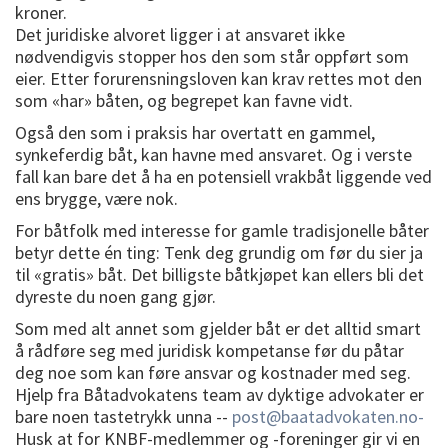
kroner.
Det juridiske alvoret ligger i at ansvaret ikke
nødvendigvis stopper hos den som står oppført som
eier. Etter forurensningsloven kan krav rettes mot den
som «har» båten, og begrepet kan favne vidt.
Også den som i praksis har overtatt en gammel,
synkeferdig båt, kan havne med ansvaret. Og i verste
fall kan bare det å ha en potensiell vrakbåt liggende ved
ens brygge, være nok.
For båtfolk med interesse for gamle tradisjonelle båter
betyr dette én ting: Tenk deg grundig om før du sier ja
til «gratis» båt. Det billigste båtkjøpet kan ellers bli det
dyreste du noen gang gjør.
Som med alt annet som gjelder båt er det alltid smart
å rådføre seg med juridisk kompetanse før du påtar
deg noe som kan føre ansvar og kostnader med seg.
Hjelp fra Båtadvokatens team av dyktige advokater er
bare noen tastetrykk unna --
post@baatadvokaten.no-
Husk at for KNBF-medlemmer og -foreninger gir vi en