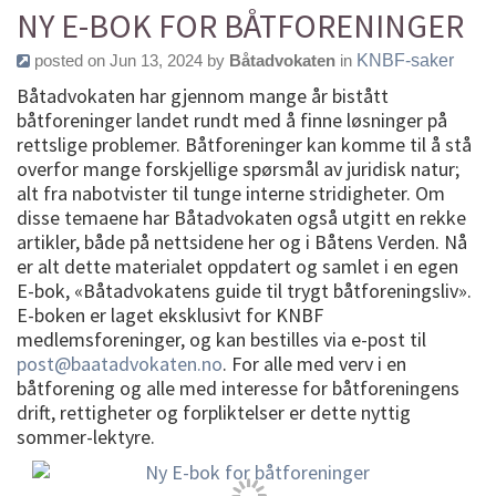
NY E-BOK FOR BÅTFORENINGER
posted on Jun 13, 2024 by
Båtadvokaten
in
KNBF-saker
Båtadvokaten har gjennom mange år bistått
båtforeninger landet rundt med å finne løsninger på
rettslige problemer. Båtforeninger kan komme til å stå
overfor mange forskjellige spørsmål av juridisk natur;
alt fra nabotvister til tunge interne stridigheter. Om
disse temaene har Båtadvokaten også utgitt en rekke
artikler, både på nettsidene her og i Båtens Verden. Nå
er alt dette materialet oppdatert og samlet i en egen
E-bok, «Båtadvokatens guide til trygt båtforeningsliv».
E-boken er laget eksklusivt for KNBF
medlemsforeninger, og kan bestilles via e-post til
post@baatadvokaten.no
. For alle med verv i en
båtforening og alle med interesse for båtforeningens
drift, rettigheter og forpliktelser er dette nyttig
sommer-lektyre.