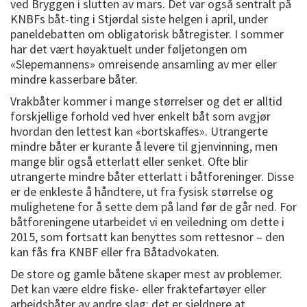
ved Bryggen i slutten av mars. Det var også sentralt på
KNBFs båt-ting i Stjørdal siste helgen i april, under
paneldebatten om obligatorisk båtregister. I sommer
har det vært høyaktuelt under føljetongen om
«Slepemannens» omreisende ansamling av mer eller
mindre kasserbare båter.
Vrakbåter kommer i mange størrelser og det er alltid
forskjellige forhold ved hver enkelt båt som avgjør
hvordan den lettest kan «bortskaffes». Utrangerte
mindre båter er kurante å levere til gjenvinning, men
mange blir også etterlatt eller senket. Ofte blir
utrangerte mindre båter etterlatt i båtforeninger. Disse
er de enkleste å håndtere, ut fra fysisk størrelse og
mulighetene for å sette dem på land før de går ned. For
båtforeningene utarbeidet vi en veiledning om dette i
2015, som fortsatt kan benyttes som rettesnor – den
kan fås fra KNBF eller fra Båtadvokaten.
De store og gamle båtene skaper mest av problemer.
Det kan være eldre fiske- eller fraktefartøyer eller
arbeidsbåter av andre slag; det er sjeldnere at