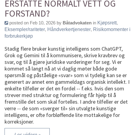
ERSTATTE NORMALT VETT OG
FORSTAND?
posted on Feb 10, 2026 by
Båtadvokaten
in
Kjøpsrett
,
Eksempler/rariteter
,
Håndverkertjenester
,
Risikomomenter i
forbrukerkjøp
Stadig flere bruker kunstig intelligens som ChatGPT,
Grok og Gemini til å kommunisere, skrive kravbrev og
svar, og til å gjøre juridiske vurderinger for seg. Vi er
kommet så langt nå at vi daglig møter både gode
spørsmål og påståelige «svar» som vi tydelig kan se er
generert av annet enn gammeldags organisk intellekt. I
enkelte tilfeller er det en fordel -- f.eks. hvis den som
strever med struktur og formulering får hjelp til å
fremstille det som skal fortelles. I andre tilfeller er det
verre -- de som «sverger til» sin utvalgte kunstige
intelligens, er ofte forbløffende lite mottakelige for
korreksjoner.
Les videre »