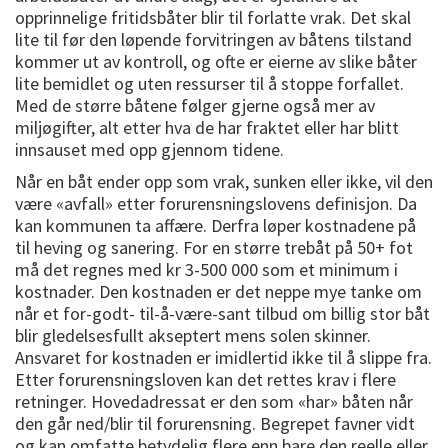
opprinnelige fritidsbåter blir til forlatte vrak. Det skal
lite til før den løpende forvitringen av båtens tilstand
kommer ut av kontroll, og ofte er eierne av slike båter
lite bemidlet og uten ressurser til å stoppe forfallet.
Med de større båtene følger gjerne også mer av
miljøgifter, alt etter hva de har fraktet eller har blitt
innsauset med opp gjennom tidene.
Når en båt ender opp som vrak, sunken eller ikke, vil den
være «avfall» etter forurensningslovens definisjon. Da
kan kommunen ta affære. Derfra løper kostnadene på
til heving og sanering. For en større trebåt på 50+ fot
må det regnes med kr 3-500 000 som et minimum i
kostnader. Den kostnaden er det neppe mye tanke om
når et for-godt- til-å-være-sant tilbud om billig stor båt
blir gledelsesfullt akseptert mens solen skinner.
Ansvaret for kostnaden er imidlertid ikke til å slippe fra.
Etter forurensningsloven kan det rettes krav i flere
retninger. Hovedadressat er den som «har» båten når
den går ned/blir til forurensning. Begrepet favner vidt
og kan omfatte betydelig flere enn bare den reelle eller