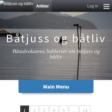
Artikler
Log in
Artikler
Lenkesamling
Fotosamling
Båtjuss og båtliv
Kontakt
Båtadvokatens bablerier om båtjuss og
båtliv
1
2
3
4
5
...
14