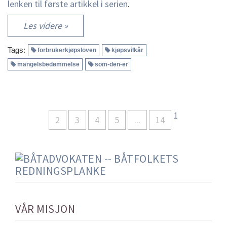
lenken til første artikkel i serien
.
Les videre »
Tags:
forbrukerkjøpsloven
kjøpsvilkår
mangelsbedømmelse
som-den-er
1
2
3
4
5
...
14
VÅR MISJON