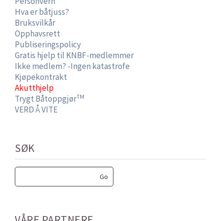
Personvern
Hva er båtjuss?
Bruksvilkår
Opphavsrett
Publiseringspolicy
Gratis hjelp til KNBF-medlemmer
Ikke medlem? -Ingen katastrofe
Kjøpekontrakt
Akutthjelp
TM
Trygt Båtoppgjør
VERD Å VITE
SØK
VÅRE PARTNERE