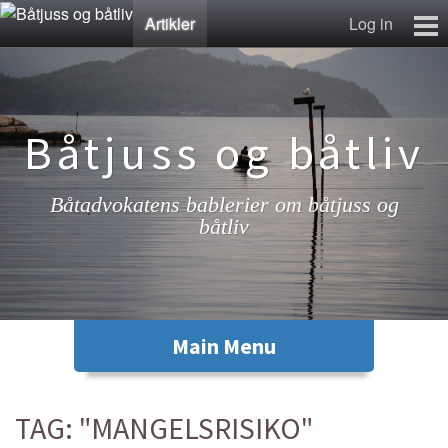
Artikler
Log in
Artikler
Lenkesamling
Fotosamling
Båtjuss og båtliv
Kontakt
Båtadvokatens bablerier om båtjuss og
båtliv
TAG: "MANGELSRISIKO"