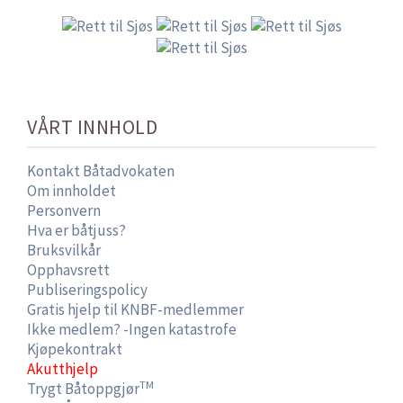
VÅRT INNHOLD
Kontakt Båtadvokaten
Om innholdet
Personvern
Hva er båtjuss?
Bruksvilkår
Opphavsrett
Publiseringspolicy
Gratis hjelp til KNBF-medlemmer
Ikke medlem? -Ingen katastrofe
Kjøpekontrakt
Akutthjelp
TM
Trygt Båtoppgjør