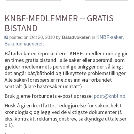
KNBF-MEDLEMMER -- GRATIS
BISTAND
posted on Oct 20, 2010 by
Båtadvokaten
in
KNBF-saker
,
Bakgrunn/generelt
Båtadvokaten representerer KNBFs medlemmer og gir
en times gratis bistand i alle saker eller spørsmål som
gjelder medlemmets personlige anliggender så langt
det angår båt/båthold og tilknyttete problemstillinger.
Alle saker/forespørsler meldes inn via forbundet
sentralt (klare hastesaker unntatt).
Bruk gjerne forbundets e-post adresse:
post@knbf.no
.
Husk å gi en kortfattet redegjørelse for saken, helst
kronologisk; og legg ved de viktigste dokumenter (f.
eks. kontrakt, reklamasjonsbrev, sakkyndige uttalelser
o.l.).