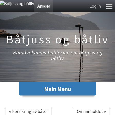
Artikler
Log in
Artikler
Lenkesamling
Fotosamling
Båtjuss og båtliv
Kontakt
Båtadvokatens bablerier om båtjuss og
båtliv
« Forsikring av båter
Om innholdet »