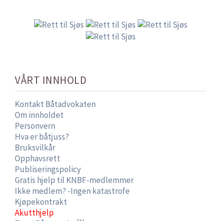
VÅRT INNHOLD
Kontakt Båtadvokaten
Om innholdet
Personvern
Hva er båtjuss?
Bruksvilkår
Opphavsrett
Publiseringspolicy
Gratis hjelp til KNBF-medlemmer
Ikke medlem? -Ingen katastrofe
Kjøpekontrakt
Akutthjelp
TM