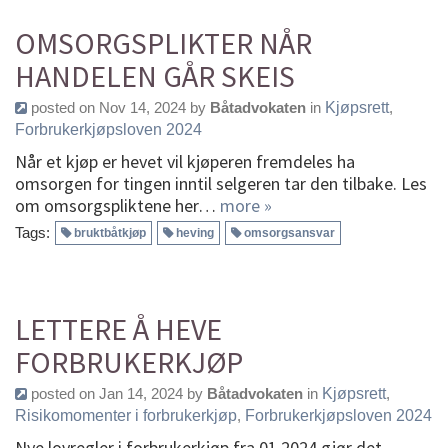
OMSORGSPLIKTER NÅR
HANDELEN GÅR SKEIS
posted on Nov 14, 2024 by
Båtadvokaten
in
Kjøpsrett
,
Forbrukerkjøpsloven 2024
Når et kjøp er hevet vil kjøperen fremdeles ha
omsorgen for tingen inntil selgeren tar den tilbake. Les
om omsorgspliktene her…
more »
Tags:
bruktbåtkjøp
heving
omsorgsansvar
LETTERE Å HEVE
FORBRUKERKJØP
posted on Jan 14, 2024 by
Båtadvokaten
in
Kjøpsrett
,
Risikomomenter i forbrukerkjøp
,
Forbrukerkjøpsloven 2024
Nye lovregler i forbrukerkjøp fra 01.2024 gjør det