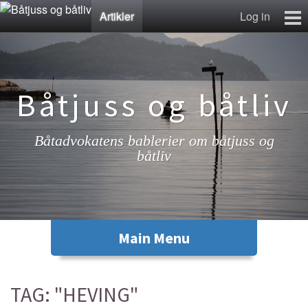
Artikler
Log in
Artikler
Lenkesamling
Fotosamling
Båtjuss og båtliv
Kontakt
Båtadvokatens bablerier om båtjuss og
båtliv
TAG: "HEVING"