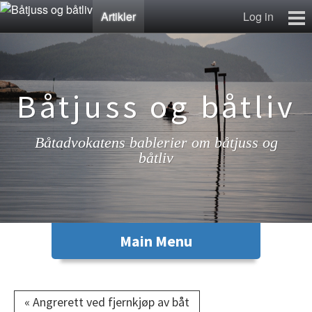
Artikler
Log in
Artikler
Lenkesamling
Fotosamling
Båtjuss og båtliv
Kontakt
Båtadvokatens bablerier om båtjuss og
båtliv
« Angrerett ved fjernkjøp av båt