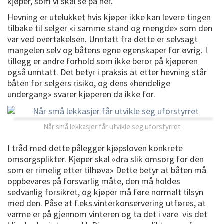
kjøper, som vi skal se på her.
Hevning er utelukket hvis kjøper ikke kan levere tingen
tilbake til selger «i samme stand og mengde» som den
var ved overtakelsen. Unntatt fra dette er selvsagt
mangelen selv og båtens egne egenskaper for øvrig. I
tillegg er andre forhold som ikke beror på kjøperen
også unntatt. Det betyr i praksis at etter hevning står
båten for selgers risiko, og dens «hendelige
undergang» svarer kjøperen da ikke for.
Når små lekkasjer får utvikle seg uforstyrret
I tråd med dette pålegger kjøpsloven konkrete
omsorgsplikter. Kjøper skal «dra slik omsorg for den
som er rimelig etter tilhøva» Dette betyr at båten må
oppbevares på forsvarlig måte, den må holdes
sedvanlig forsikret, og kjøper må føre normalt tilsyn
med den. Påse at f.eks.vinterkonservering utføres, at
varme er på gjennom vinteren og ta det i vare vis det