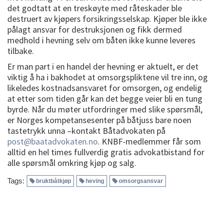
det godtatt at en treskøyte med råteskader ble
destruert av kjøpers forsikringsselskap. Kjøper ble ikke
pålagt ansvar for destruksjonen og fikk dermed
medhold i hevning selv om båten ikke kunne leveres
tilbake.
Er man part i en handel der hevning er aktuelt, er det
viktig å ha i bakhodet at omsorgspliktene vil tre inn, og
likeledes kostnadsansvaret for omsorgen, og endelig
at etter som tiden går kan det begge veier bli en tung
byrde. Når du møter utfordringer med slike spørsmål,
er Norges kompetansesenter på båtjuss bare noen
tastetrykk unna –kontakt Båtadvokaten på
post@baatadvokaten.no
. KNBF-medlemmer får som
alltid en hel times fullverdig gratis advokatbistand for
alle spørsmål omkring kjøp og salg.
Tags:
bruktbåtkjøp
heving
omsorgsansvar