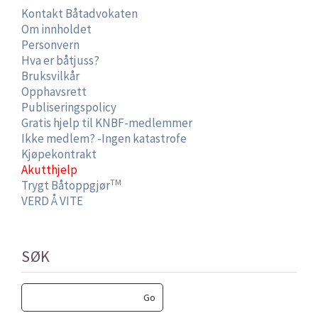
Kontakt Båtadvokaten
Om innholdet
Personvern
Hva er båtjuss?
Bruksvilkår
Opphavsrett
Publiseringspolicy
Gratis hjelp til KNBF-medlemmer
Ikke medlem? -Ingen katastrofe
Kjøpekontrakt
Akutthjelp
TM
Trygt Båtoppgjør
VERD Å VITE
SØK