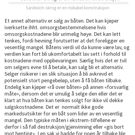
Sandwich-skrog er en risikabel konstruksjon
Et annet alternativ er salg av båten. Det kan kjøper
iverksette ihht. omsorgsbestemmelsene hvis
omsorgskostnadene blir urimelig høye. Det kan lett
tenkes, fordi hevning forutsetter at det foreligger en
vesentlig mangel. Båtens verdi vil da kunne være lav, og
verdien kan fort bli ukomfortabelt lav sett i forhold til
kostnadene med oppbevaringen. Særlig hvis det er tvil
om selgers evne til å betale, kan salg bli et alternativ.
Selger risikerer i en slik situasjon å bli avkrevd et
potensielt stort pengebeløp, uten å få båten tilbake.
Endelig kan kjøper «rå over båten» på annen «forsvarlig
måte», dersom det er umulig å selge den eller det er
klart at hva båten kan tenkes solgt for ikke vil dekke
salgskostnadene. Det er normalt ikke gode
markedsutsikter for en båt som lider av en vesentlig
mangel. Den typiske måten i ekstrem-tilfellene er
derfor i så fall destruksjon/gjenvinning eller «gis bort
mot henting». I en sak vi hadde for noen år tilbake ble