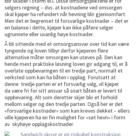
blir skader i storm el.l. Disse omsorgspliktene er for
selgers regning – dvs. at kostnadene ved omsorgen
skal kjøper ha refundert når hevning blir gjennomført.
Men det er begrenset til forsvarlige kostnader – det er
en balanse i dette, kjøper kan ikke påføre selger
ugrunnete eller uvanlig høye kostnader.
Å bli sittende med et omsorgsansvar over tid kan være
tyngende og loven tilbyr derfor kjøperen flere
alternative måter omsorgen kan utøves på. Den kan
hende mest praktiske løsning loven gir adgang til, er å
overlate oppbevaringen til en tredje part, normalt et
verksted som kan ha båten i opplag. Forutsatt at
denne tredje parten er et forsvarlig valg, vil kjøper
da være fri for sitt ansvar så snart båten er levert til
oppbevaring. Alt som deretter skjer blir et forhold
mellom selger og den tredje parten. Også her er det
«forsvarlige kostnader» som kan kreves dekket – ellers
ville kjøperen ha en fin mulighet for «søt hevn» i form
av skyhøye opplagskostnader.