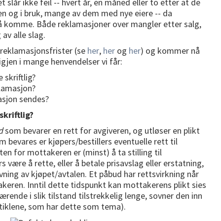
lår ikke feil -- hvert år, en måned eller to etter at de
øen og i bruk, mange av dem med nye eiere -- da
 komme. Både reklamasjoner over mangler etter salg,
av alle slag.
 reklamasjonsfrister (se
her
,
her
og
her
) og kommer nå
igjen i mange henvendelser vi får:
skriftlig?
klamasjon?
asjon sendes?
kriftlig?
d
som bevarer en rett for avgiveren, og utløser en plikt
bevares er kjøpers/bestillers eventuelle rett til
en for mottakeren er (minst) å ta stilling til
 være å rette, eller å betale prisavslag eller erstatning,
vning av kjøpet/avtalen. Et påbud har rettsvirkning når
eren. Inntil dette tidspunkt kan mottakerens plikt sies
værende i slik tilstand tilstrekkelig lenge, sovner den inn
artiklene, som har dette som tema).