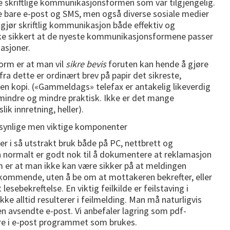
e skriftlige kommunikasjonsformen som var tilgjengelig.
kke bare e-post og SMS, men også diverse sosiale medier
gjør skriftlig kommunikasjon både effektiv og
ikke sikkert at de nyeste kommunikasjonsformene passer
asjoner.
form er at man vil
sikre bevis
foruten kan hende å gjøre
fra dette er ordinært brev på papir det sikreste,
en kopi. («Gammeldags» telefax er antakelig likeverdig
mindre og mindre praktisk. Ikke er det mange
ik innretning, heller).
 er i så utstrakt bruk både på PC, nettbrett og
å normalt er godt nok til å dokumentere at reklamasjon
m er at man ikke kan være sikker på at meldingen
kommende, uten å be om at mottakeren bekrefter, eller
esebekreftelse. En viktig feilkilde er feilstaving i
e alltid resulterer i feilmelding. Man må naturligvis
n avsendte e-post. Vi anbefaler lagring som pdf-
agre i e-post programmet som brukes.