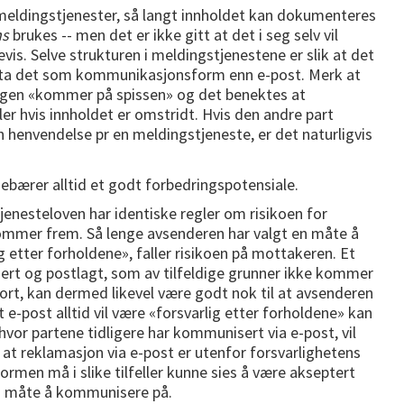
eldingstjenester, så langt innholdet kan dokumenteres
ns
brukes -- men det er ikke gitt at det i seg selv vil
vis. Selve strukturen i meldingstjenestene er slik at det
odta det som kommunikasjonsform enn e-post. Merk at
ingen «kommer på spissen» og det benektes at
er hvis innholdet er omstridt. Hvis den andre part
n henvendelse pr en meldingstjeneste, er det naturligvis
enesteloven har identiske regler om risikoen for
ommer frem. Så lenge avsenderen har valgt en måte å
 etter forholdene», faller risikoen på mottakeren. Et
ert og postlagt, som av tilfeldige grunner ikke kommer
bort, kan dermed likevel være godt nok til at avsenderen
t e-post alltid vil være «forsvarlig etter forholdene» kan
vor partene tidligere har kommunisert via e-post, vil
at reklamasjon via e-post er utenfor forsvarlighetens
men må i slike tilfeller kunne sies å være akseptert
 måte å kommunisere på.