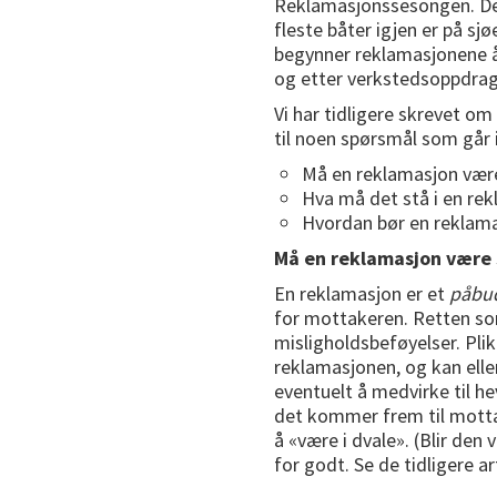
Reklamasjonssesongen. Det s
fleste båter igjen er på sj
begynner reklamasjonene å
og etter verkstedsoppdrag 
Vi har tidligere skrevet om
til noen spørsmål som går 
Må en reklamasjon være 
Hva må det stå i en re
Hvordan bør en reklam
Må en reklamasjon være s
En reklamasjon er et
påbu
for mottakeren. Retten som 
misligholdsbeføyelser. Plikt
reklamasjonen, og kan ellers
eventuelt å medvirke til he
det kommer frem til mottak
å «være i dvale». (Blir den 
for godt. Se de tidligere 