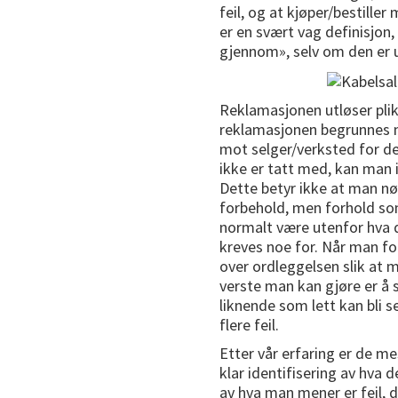
feil, og at kjøper/bestiller
er en svært vag definisjon,
gjennom», selv om den er ut
Reklamasjonen utløser pli
reklamasjonen begrunnes m
mot selger/verksted for de
ikke er tatt med, kan man 
Dette betyr ikke at man nø
forbehold, men forhold som
normalt være utenfor hva 
kreves noe for. Når man fo
over ordleggelsen slik at 
verste man kan gjøre er å si
liknende som lett kan bli s
flere feil.
Etter vår erfaring er de m
klar identifisering av hva 
av hva man mener er feil, 