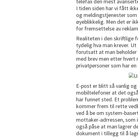
telefax den mest avansert
I tiden siden har vi fått i
og meldingstjenester som 
øyeblikkelig. Men det er 
for fremsettelse av reklam
Realiteten i den skriftlige 
tydelig hva man krever. Ut 
forutsatt at man beholder 
med brev men etter hvert 
privatpersoner som har en sl
E-post er blitt så vanlig og
mobiltelefoner at det ogs
har funnet sted. Et proble
kommer frem til rette ved
ved å be om system-basert l
mottaker-adrressen, som ikk
også påse at man lagrer de
dokument i tillegg til å l