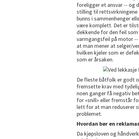
foreligger et ansvar -- og d
stilling til rettsvirkninge
bunns i sammenhenger elle
være komplett. Det er til
dekkende for den feil som 
varmgangsfeil på motor --
at man mener at selger/ver
hvilken kjøler som er defek
som er årsaken.
De fleste båtfolk er godt 
fremsette krav med tydelig
noen ganger få negativ bet
for «snill» eller fremstår
lett for at man reduserer s
problemet.
Hvordan bør en reklamas
Da kjøpsloven og håndverke