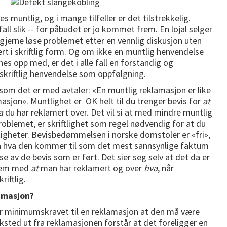
s muntlig, og i mange tilfeller er det tilstrekkelig.
 fall slik -- for påbudet er jo kommet frem. En lojal selger
 gjerne løse problemet etter en vennlig diskusjon uten
rt i skriftlig form. Og om ikke en muntlig henvendelse
nes opp med, er det i alle fall en forstandig og
n skriftlig henvendelse som oppfølgning.
om det er med avtaler: «En muntlig reklamasjon er like
asjon». Muntlighet er OK helt til du trenger bevis for
at
a
du har reklamert over. Det vil si at med mindre muntlig
roblemet, er skriftlighet som regel nødvendig for at du
tigheter. Bevisbedømmelsen i norske domstoler er «fri»,
på hva den kommer til som det mest sannsynlige faktum
 av de bevis som er ført. Det sier seg selv at det da er
frem med
at
man har reklamert og over
hva
, når
riftlig.
amasjon?
er minimumskravet til en reklamasjon at den må være
rksted ut fra reklamasjonen forstår at det foreligger en