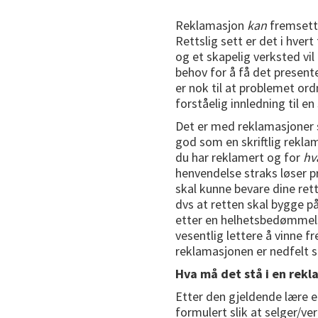
Reklamasjon
kan
fremsette
Rettslig sett er det i hvert
og et skapelig verksted vil
behov for å få det presente
er nok til at problemet ord
forståelig innledning til e
Det er med reklamasjoner s
god som en skriftlig reklam
du har reklamert og for
hv
henvendelse straks løser p
skal kunne bevare dine ret
dvs at retten skal bygge 
etter en helhetsbedømmelse
vesentlig lettere å vinne 
reklamasjonen er nedfelt sk
Hva må det stå i en rekl
Etter den gjeldende lære 
formulert slik at selger/ve