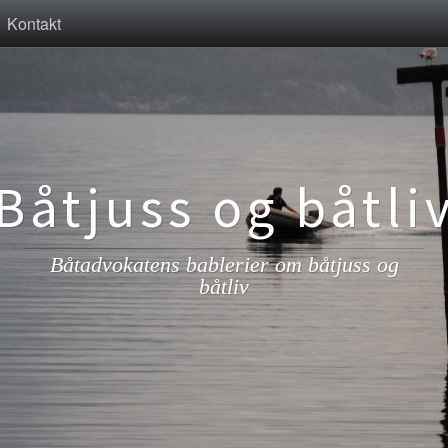
Kontakt
Båtjuss og båtli
Båtadvokatens bablerier om båtjuss og
båtliv