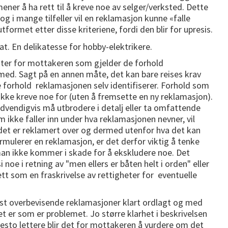
 mener å ha rett til å kreve noe av selger/verksted. Dette
 og i mange tilfeller vil en reklamasjon kunne «falle
formet etter disse kriteriene, fordi den blir for upresis.
kter for mottakeren som gjelder de forhold
ed. Sagt på en annen måte, det kan bare reises krav
 forhold reklamasjonen selv identifiserer. Forhold som
ikke kreve noe for (uten å fremsette en ny reklamasjon).
dvendigvis må utbrodere i detalj eller ta omfattende
 ikke faller inn under hva reklamasjonen nevner, vil
det er reklamert over og dermed utenfor hva det kan
rmulerer en reklamasjon, er det derfor viktig å tenke
man ikke kommer i skade for å ekskludere noe. Det
 noe i retning av "men ellers er båten helt i orden" eller
ett som en fraskrivelse av rettigheter for eventuelle
est overbevisende reklamasjoner klart ordlagt og med
det er som er problemet. Jo større klarhet i beskrivelsen
desto lettere blir det for mottakeren å vurdere om det