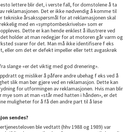
esto lettere blir det, i verste fall, for domstolene å ta
ne av reklamasjonen. Det er ikke nødvendig å komme til
r tekniske årsaksspørsmål for at reklamasjonen skal
strekkelig med en «symptombeskrivelse» som er
oppleves. Dette er kan hende enklest å illustrere ved
 det holder at man redegjør for at motoren går varm og
ksted svarer for det. Man må ikke identifisere f eks
t, eller om det er defekt impeller eller tett avgaskrøk
oppdratt og misliker å påføre andre ubehag f eks ved å
het slik man bør gjøre ved en reklamasjon. Dette kan
ydning for utformingen av reklamasjonen. Hvis man blir
 for mye som at man «står med hatten i hånden», er det
ine muligheter for å få den andre part til å løse
jon sendes?
rtjenesteloven ble vedtatt (hhv 1988 og 1989) var