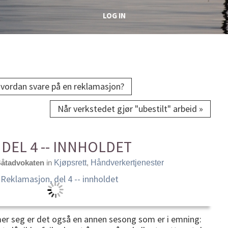
LOG IN
 hvordan svare på en reklamasjon?
Når verkstedet gjør "ubestilt" arbeid »
DEL 4 -- INNHOLDET
åtadvokaten
in
Kjøpsrett
,
Håndverkertjenester
r seg er det også en annen sesong som er i emning: