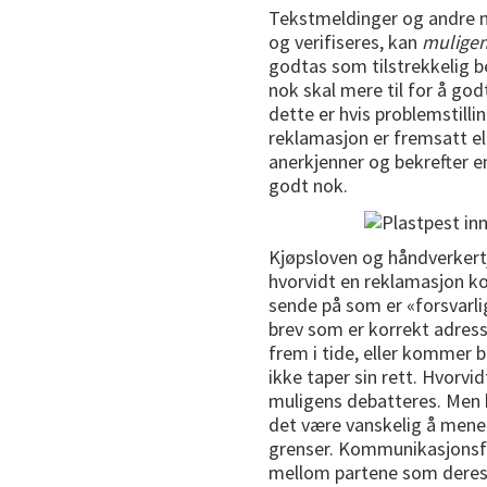
Tekstmeldinger og andre m
og verifiseres, kan
mulige
godtas som tilstrekkelig be
nok skal mere til for å g
dette er hvis problemstill
reklamasjon er fremsatt ell
anerkjenner og bekrefter e
godt nok.
Kjøpsloven og håndverkertj
hvorvidt en reklamasjon k
sende på som er «forsvarlig
brev som er korrekt adress
frem i tide, eller kommer 
ikke taper sin rett. Hvorvid
muligens debatteres. Men h
det være vanskelig å mene 
grenser. Kommunikasjonsfor
mellom partene som deres