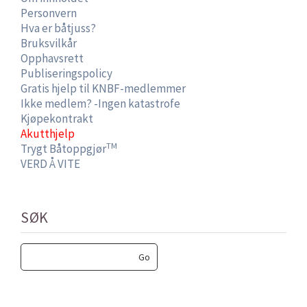
Personvern
Hva er båtjuss?
Bruksvilkår
Opphavsrett
Publiseringspolicy
Gratis hjelp til KNBF-medlemmer
Ikke medlem? -Ingen katastrofe
Kjøpekontrakt
Akutthjelp
TM
Trygt Båtoppgjør
VERD Å VITE
SØK