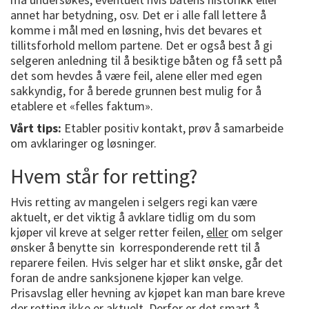
annet har betydning, osv. Det er i alle fall lettere å
komme i mål med en løsning, hvis det bevares et
tillitsforhold mellom partene. Det er også best å gi
selgeren anledning til å besiktige båten og få sett på
det som hevdes å være feil, alene eller med egen
sakkyndig, for å berede grunnen best mulig for å
etablere et «felles faktum».
Vårt tips:
Etabler positiv kontakt, prøv å samarbeide
om avklaringer og løsninger.
Hvem står for retting?
Hvis retting av mangelen i selgers regi kan være
aktuelt, er det viktig å avklare tidlig om du som
kjøper vil kreve at selger retter feilen,
eller
om selger
ønsker å benytte sin korresponderende rett til å
reparere feilen. Hvis selger har et slikt ønske, går det
foran de andre sanksjonene kjøper kan velge.
Prisavslag eller hevning av kjøpet kan man bare kreve
der retting ikke er aktuelt. Derfor er det smart å