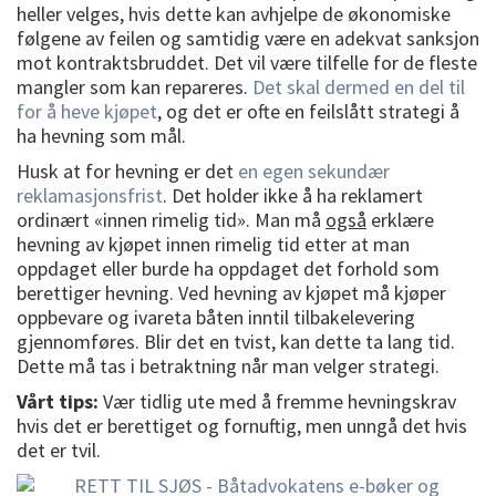
heller velges, hvis dette kan avhjelpe de økonomiske
følgene av feilen og samtidig være en adekvat sanksjon
mot kontraktsbruddet. Det vil være tilfelle for de fleste
mangler som kan repareres.
Det skal dermed en del til
for å heve kjøpet
, og det er ofte en feilslått strategi å
ha hevning som mål.
Husk at for hevning er det
en egen sekundær
reklamasjonsfrist
. Det holder ikke å ha reklamert
ordinært «innen rimelig tid». Man må
også
erklære
hevning av kjøpet innen rimelig tid etter at man
oppdaget eller burde ha oppdaget det forhold som
berettiger hevning. Ved hevning av kjøpet må kjøper
oppbevare og ivareta båten inntil tilbakelevering
gjennomføres. Blir det en tvist, kan dette ta lang tid.
Dette må tas i betraktning når man velger strategi.
Vårt tips:
Vær tidlig ute med å fremme hevningskrav
hvis det er berettiget og fornuftig, men unngå det hvis
det er tvil.