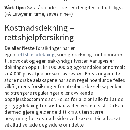
Vårt tips:
Søk råd i tide -- det er i lengden alltid billigst
(«A Lawyer in time, saves nine»)
Kostnadsdekning --
rettshjelpforsikring
De aller fleste forsikringer har en
egen
rettshjelpdekning
, som gir dekning for honorarer
til advokat og egen sakkyndig i tvister. Vanligvis er
dekningen opp til kr 100 000 og egenandelen er normalt
kr 4 000 pluss tjue prosent av resten. Forsikringer i de
store norske selskapene har som regel noenlunde felles
vilkår, mens forsikringer fra utenlandske selskaper kan
ha strengere reguleringer eller avvikende
oppgjørsbestemmelser. Felles for alle er i alle fall at de
gir ryggdekning for kostnadssiden ved en tvist. Du kan
dermed gjøre gjeldende ditt krav, uten større
bekymring for kostnadssiden ved saken. Din advokat
vil alltid veilede deg videre om dette.