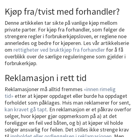
Kjøp fra/tvist med forhandler?
Denne artikkelen tar sikte på vanlige kjøp mellom
private parter. For kjøp fra forhandler, som følger de
strengere regler i forbrukerkjøpsloven, er reglene noe
annerledes og bedre for kjøperen. Les vår artikkelserie
om
rettigheter ved bruktkjøp fra forhandler
for å få
overblikk over de særlige reguleringene som gjelder i
forbrukerkjøp.
Reklamasjon i rett tid
Reklamasjoner må alltid fremmes
«innen rimelig
tid»
etter at kjøper oppdaget eller burde ha oppdaget
forholdet som påklages. Hvis man reklamerer for sent,
kan kravet gå tapt
. En reklamasjon er et påkrav overfor
selger, hvor kjøper gjør oppmerksom på a) at det
foreligger en feil ved båten, og b) at kjøper vil holde
selger ansvarlig for feilen. Det stilles ikke strenge krav
til
innholdet eller ordleggelsen i reklamasjonen
. Men