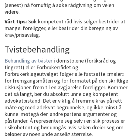
(senest) nå fornuftig å søke rådgivning om veien
videre.
Vårt tips:
Søk kompetent råd hvis selger bestrider at
mangel foreligger, eller bestrider din beregning av
krav/prisavslag.
Tvistebehandling
Behandling av tvister
i domstolene (forliksråd og
tingrett) eller Forbrukerrådet og
Forbrukerklageutvalget følger alle fastsatte «maler»
for fremgangsmåten og for formatet på den skriftlige
diskusjonen frem til en avgjørelse foreligger. Kommer
det så langt, bør du absolutt unne deg kompetent
advokatbistand. Det er viktig å fremme krav på rett
måte og med adekvat begrunnelse, og ikke minst å
kunne imøtegå den andre partens argumenter og
påstander. Å representere seg selv i en slik prosess er
risikobetont og bør unngås hvis saken dreier seg om
beløper av noenlunde anselig størrelse.