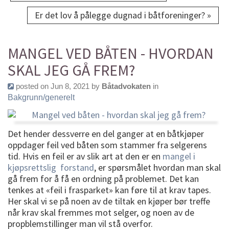
Er det lov å pålegge dugnad i båtforeninger? »
MANGEL VED BÅTEN - HVORDAN
SKAL JEG GÅ FREM?
posted on Jun 8, 2021 by
Båtadvokaten
in
Bakgrunn/generelt
Det hender dessverre en del ganger at en båtkjøper
oppdager feil ved båten som stammer fra selgerens
tid. Hvis en feil er av slik art at den er en
mangel i
kjøpsrettslig forstand
, er spørsmålet hvordan man skal
gå frem for å få en ordning på problemet. Det kan
tenkes at «feil i frasparket» kan føre til at krav tapes.
Her skal vi se på noen av de tiltak en kjøper bør treffe
når krav skal fremmes mot selger, og noen av de
propblemstillinger man vil stå overfor.