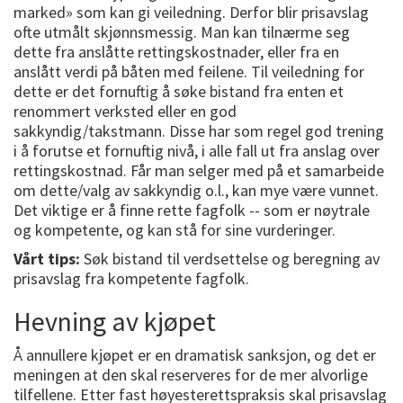
marked» som kan gi veiledning. Derfor blir prisavslag
ofte utmålt skjønnsmessig. Man kan tilnærme seg
dette fra anslåtte rettingskostnader, eller fra en
anslått verdi på båten med feilene. Til veiledning for
dette er det fornuftig å søke bistand fra enten et
renommert verksted eller en god
sakkyndig/takstmann. Disse har som regel god trening
i å forutse et fornuftig nivå, i alle fall ut fra anslag over
rettingskostnad. Får man selger med på et samarbeide
om dette/valg av sakkyndig o.l., kan mye være vunnet.
Det viktige er å finne rette fagfolk -- som er nøytrale
og kompetente, og kan stå for sine vurderinger.
Vårt tips:
Søk bistand til verdsettelse og beregning av
prisavslag fra kompetente fagfolk.
Hevning av kjøpet
Å annullere kjøpet er en dramatisk sanksjon, og det er
meningen at den skal reserveres for de mer alvorlige
tilfellene. Etter fast høyesterettspraksis skal prisavslag