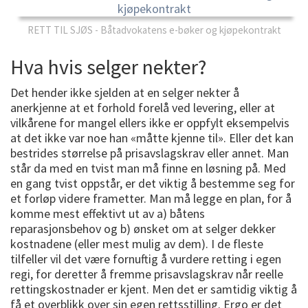
RETT TIL SJØS - Båtadvokatens e-bøker og kjøpekontrakt
Hva hvis selger nekter?
Det hender ikke sjelden at en selger nekter å
anerkjenne at et forhold forelå ved levering, eller at
vilkårene for mangel ellers ikke er oppfylt eksempelvis
at det ikke var noe han «måtte kjenne til». Eller det kan
bestrides størrelse på prisavslagskrav eller annet. Man
står da med en tvist man må finne en løsning på. Med
en gang tvist oppstår, er det viktig å bestemme seg for
et forløp videre frametter. Man må legge en plan, for å
komme mest effektivt ut av a) båtens
reparasjonsbehov og b) ønsket om at selger dekker
kostnadene (eller mest mulig av dem). I de fleste
tilfeller vil det være fornuftig å vurdere retting i egen
regi, for deretter å fremme prisavslagskrav når reelle
rettingskostnader er kjent. Men det er samtidig viktig å
få et overblikk over sin egen rettsstilling. Ergo er det