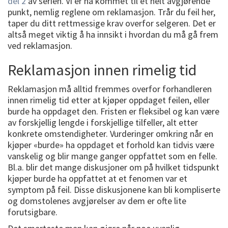
del 2
av serien. Vi er nå kommet til et helt avgjørende
punkt, nemlig reglene om reklamasjon. Trår du feil her,
taper du ditt rettmessige krav overfor selgeren. Det er
altså meget viktig å ha innsikt i hvordan du må gå frem
ved reklamasjon.
Reklamasjon innen rimelig tid
Reklamasjon må alltid fremmes overfor forhandleren
innen rimelig tid etter at kjøper oppdaget feilen, eller
burde ha oppdaget den. Fristen er fleksibel og kan være
av forskjellig lengde i forskjellige tilfeller, alt etter
konkrete omstendigheter. Vurderinger omkring når en
kjøper «burde» ha oppdaget et forhold kan tidvis være
vanskelig og blir mange ganger oppfattet som en felle.
Bl.a. blir det mange diskusjoner om på hvilket tidspunkt
kjøper burde ha oppfattet at et fenomen var et
symptom på feil. Disse diskusjonene kan bli kompliserte
og domstolenes avgjørelser av dem er ofte lite
forutsigbare.