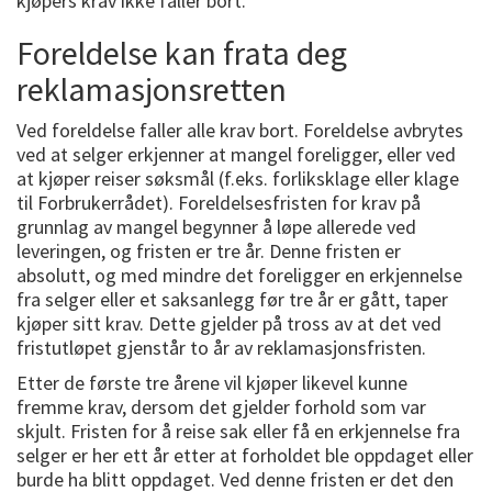
kjøpers krav ikke faller bort.
Foreldelse kan frata deg
reklamasjonsretten
Ved foreldelse faller alle krav bort. Foreldelse avbrytes
ved at selger erkjenner at mangel foreligger, eller ved
at kjøper reiser søksmål (f.eks. forliksklage eller klage
til Forbrukerrådet). Foreldelsesfristen for krav på
grunnlag av mangel begynner å løpe allerede ved
leveringen, og fristen er tre år. Denne fristen er
absolutt, og med mindre det foreligger en erkjennelse
fra selger eller et saksanlegg før tre år er gått, taper
kjøper sitt krav. Dette gjelder på tross av at det ved
fristutløpet gjenstår to år av reklamasjonsfristen.
Etter de første tre årene vil kjøper likevel kunne
fremme krav, dersom det gjelder forhold som var
skjult. Fristen for å reise sak eller få en erkjennelse fra
selger er her ett år etter at forholdet ble oppdaget eller
burde ha blitt oppdaget. Ved denne fristen er det den