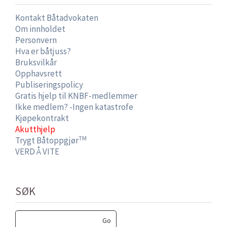
Kontakt Båtadvokaten
Om innholdet
Personvern
Hva er båtjuss?
Bruksvilkår
Opphavsrett
Publiseringspolicy
Gratis hjelp til KNBF-medlemmer
Ikke medlem? -Ingen katastrofe
Kjøpekontrakt
Akutthjelp
TM
Trygt Båtoppgjør
VERD Å VITE
SØK