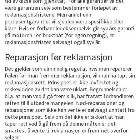
tid av disse som gjenstår). For alle garantier vil det
være garantien selv som bestemmer forløpet av
reklamasjonsfristene. Men annet enn
produsentgarantier vil sjelden være spesifikke eller
klare. Hvis en forhandler eksempelvis gir syv års garanti
på motoren i en bruktbåt (for egen regning), er
reklamasjonsfristen selvsagt også syv år.
Reparasjon før reklamasjon
Det gjelder som alminnelig regel at hvis man reparerer
feilen før man fremmer reklamasjon, vil man ha tapt sin
reklamasjonsrett. Prinsippet er ikke lovfestet og
rekkevidden av det kan være uklart. Begrunnelsen er
bl.a. at man ved å gå frem slik, har fratatt forhandleren
retten til å utbedre mangelen. Nød-reparasjoner og
reparasjoner som ikke kan vente er selvsagt unntatt fra
dette prinsippet. Selv om det ikke er sikkert at man
taper rett ved å gå frem på denne måten er det
smartest å vente til reklamasjon er fremmet overfor
selger.