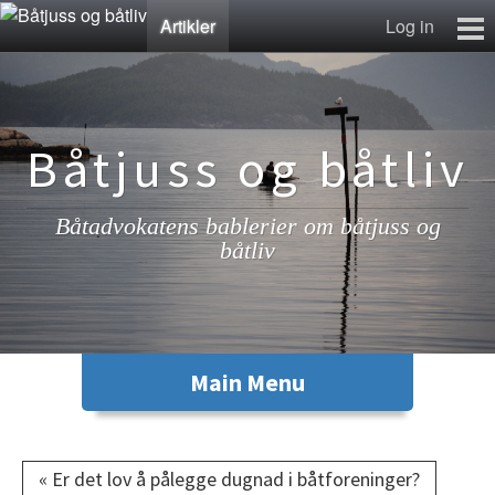
Artikler
Log in
Artikler
Lenkesamling
Fotosamling
Båtjuss og båtliv
Kontakt
Båtadvokatens bablerier om båtjuss og
båtliv
« Er det lov å pålegge dugnad i båtforeninger?