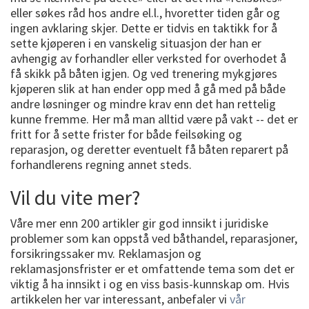
eller søkes råd hos andre el.l., hvoretter tiden går og
ingen avklaring skjer. Dette er tidvis en taktikk for å
sette kjøperen i en vanskelig situasjon der han er
avhengig av forhandler eller verksted for overhodet å
få skikk på båten igjen. Og ved trenering mykgjøres
kjøperen slik at han ender opp med å gå med på både
andre løsninger og mindre krav enn det han rettelig
kunne fremme. Her må man alltid være på vakt -- det er
fritt for å sette frister for både feilsøking og
reparasjon, og deretter eventuelt få båten reparert på
forhandlerens regning annet steds.
Vil du vite mer?
Våre mer enn 200 artikler gir god innsikt i juridiske
problemer som kan oppstå ved båthandel, reparasjoner,
forsikringssaker mv. Reklamasjon og
reklamasjonsfrister er et omfattende tema som det er
viktig å ha innsikt i og en viss basis-kunnskap om. Hvis
artikkelen her var interessant, anbefaler vi
vår