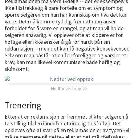
Reklamasjonen må være tydelig -- det er eksempelvis
ikke tilstrekkelig å bare fortelle om et symptom og
spørre selgeren om han har kunnskap om hva det kan
være. Det må komme tydelig frem at man anser
forholdet for å være en mangel, og at man vil holde
selgeren ansvarlig. Vi opplever ofte at kjøpere er for
høflige eller ikke ønsker å gå for hardt på i sin
reklamasjon -- men det kan få negative konsekvenser.
Selv om man påstår at en feil foreligger og varsler et
krav, kan man likevel kommunisere både høflig og
skånsomt.
Nedtur ved opptak
Trenering
Etter at en reklamasjon er fremmet plikter selgeren å
ta stilling til den innenfor et rimelig tidsforløp. Det
oppleves ofte at svar på en reklamasjon er av typen «vi
må se nærmere på dette» eller at det må «feilsøkes»