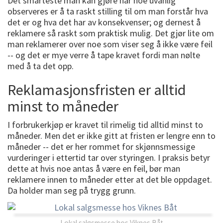
Det smarteste man kan gjøre når noe uvanlig
observeres er å ta raskt stilling til om man forstår hva
det er og hva det har av konsekvenser; og dernest å
reklamere så raskt som praktisk mulig. Det gjør lite om
man reklamerer over noe som viser seg å ikke være feil
-- og det er mye verre å tape kravet fordi man nølte
med å ta det opp.
Reklamasjonsfristen er alltid
minst to måneder
I forbrukerkjøp er kravet til rimelig tid alltid minst to
måneder. Men det er ikke gitt at fristen er lengre enn to
måneder -- det er her rommet for skjønnsmessige
vurderinger i ettertid tar over styringen. I praksis betyr
dette at hvis noe antas å være en feil, bør man
reklamere innen to måneder etter at det ble oppdaget.
Da holder man seg på trygg grunn.
Lokal salgsmesse hos Viknes Båt