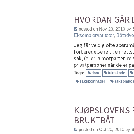
HVORDAN GÅR D
posted on Nov 23, 2010 by
Eksempler/rariteter
,
Båtadvo
Jeg får veldig ofte spørsm
forberedelsene til en retts
sak, (eller la motparten re
privatpersoner når de er par
Tags:
dom
fuktskade
sakskostnader
saksomkos
KJØPSLOVENS R
BRUKTBÅT
posted on Oct 20, 2010 by
B