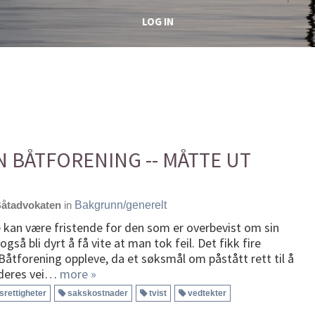
LOG IN
 BÅTFORENING -- MÅTTE UT
åtadvokaten
in
Bakgrunn/generelt
 kan være fristende for den som er overbevist om sin
gså bli dyrt å få vite at man tok feil. Det fikk fire
åtforening oppleve, da et søksmål om påstått rett til å
 deres vei…
more »
rettigheter
sakskostnader
tvist
vedtekter