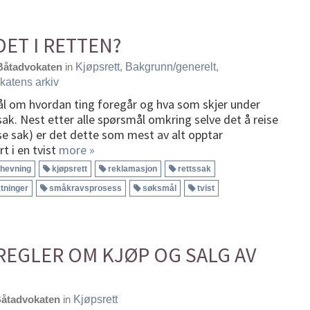
ET I RETTEN?
Båtadvokaten
in
Kjøpsrett
,
Bakgrunn/generelt
,
katens arkiv
ål om hvordan ting foregår og hva som skjer under
sak. Nest etter alle spørsmål omkring selve det å reise
ise sak) er det dette som mest av alt opptar
t i en tvist
more »
hevning
kjøpsrett
reklamasjon
rettssak
tninger
småkravsprosess
søksmål
tvist
EGLER OM KJØP OG SALG AV
åtadvokaten
in
Kjøpsrett