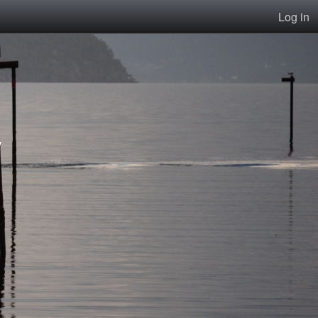
Log in
v