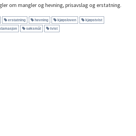
gler om mangler og hevning, prisavslag og erstatning.
erstatning
hevning
kjøpsloven
kjøpstvist
klamasjon
søksmål
tvist