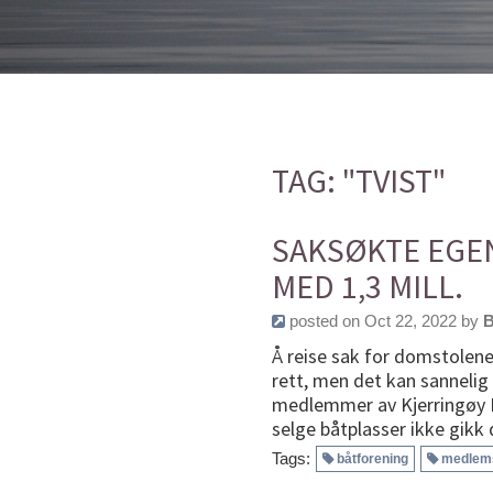
TAG: "TVIST"
SAKSØKTE EGEN
MED 1,3 MILL.
posted on Oct 22, 2022 by
B
Å reise sak for domstolene
rett, men det kan sannelig o
medlemmer av Kjerringøy B
selge båtplasser ikke gikk
Tags:
båtforening
medlems