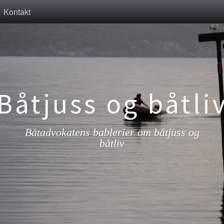
Kontakt
Båtjuss og båtli
Båtadvokatens bablerier om båtjuss og
båtliv