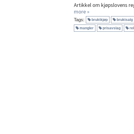
Artikkel om kjøpslovens re
more »
Tags:
bruktkjøp
bruktsalg
mangler
prisavslag
re