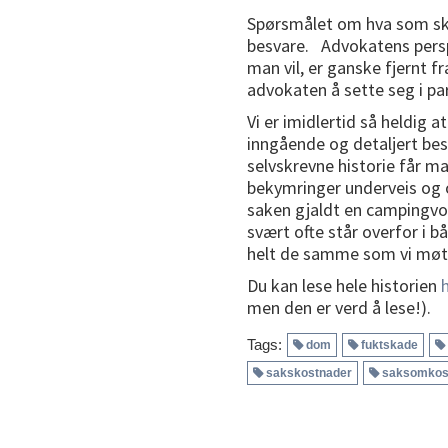
Spørsmålet om hva som sk
besvare. Advokatens persp
man vil, er ganske fjernt f
advokaten å sette seg i par
Vi er imidlertid så heldig
inngående og detaljert besk
selvskrevne historie får m
bekymringer underveis og
saken gjaldt en campingvog
svært ofte står overfor i b
helt de samme som vi møter
Du kan lese hele historien
men den er verd å lese!).
Tags:
dom
fuktskade
sakskostnader
saksomkos