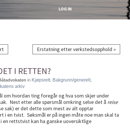
LOG IN
rt
Erstatning etter verkstedsopphold »
ET I RETTEN?
Båtadvokaten
in
Kjøpsrett
,
Bakgrunn/generelt
,
katens arkiv
ål om hvordan ting foregår og hva som skjer under
ssak. Nest etter alle spørsmål omkring selve det å
reise
ise sak) er det dette som mest av alt opptar
art i en tvist. Søksmål er på ingen måte noe man skal ta
 i en rettstvist kan ha ganske uoversiktlige