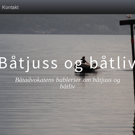
Kontakt
Båtjuss og båtli
Båtadvokatens bablerier om båtjuss og
båtliv