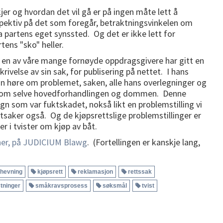
jer og hvordan
det vil gå er på ingen måte lett å
ektiv på det som foregår, betraktningsvinkelen om
ra partens eget synssted. Og det er ikke lett for
tens "sko" heller.
 at en av våre mange fornøyde oppdragsgivere har gitt en
rivelse av sin sak, for publisering på nettet. I hans
an høre om problemet, saken, alle hans overlegninger og
 om selve hovedforhandlingen og dommen. Denne
n som var fuktskadet, nokså likt en problemstilling vi
åtsaker også. Og de kjøpsrettslige problemstillinger er
 i tvister om kjøp av båt.
her, på JUDICIUM Blawg
. (Fortellingen er kanskje lang,
hevning
kjøpsrett
reklamasjon
rettssak
tninger
småkravsprosess
søksmål
tvist