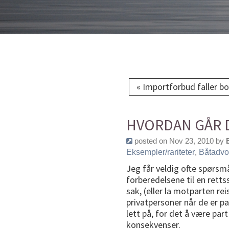
« Importforbud faller bo
HVORDAN GÅR D
posted on Nov 23, 2010 by
Eksempler/rariteter
,
Båtadvo
Jeg får veldig ofte spørsm
forberedelsene til en rett
sak, (eller la motparten re
privatpersoner når de er p
lett på, for det å være part
konsekvenser.