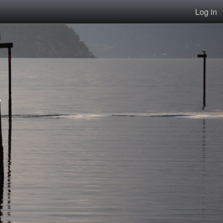
Log in
v