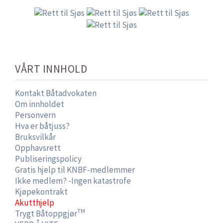
VÅRT INNHOLD
Kontakt Båtadvokaten
Om innholdet
Personvern
Hva er båtjuss?
Bruksvilkår
Opphavsrett
Publiseringspolicy
Gratis hjelp til KNBF-medlemmer
Ikke medlem? -Ingen katastrofe
Kjøpekontrakt
Akutthjelp
TM
Trygt Båtoppgjør