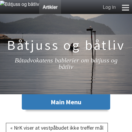
Artikler
Log in
Artikler
Lenkesamling
Fotosamling
Båtjuss og båtliv
Kontakt
Båtadvokatens bablerier om båtjuss og
båtliv
« NrK viser at vestpåbudet ikke treffer mål