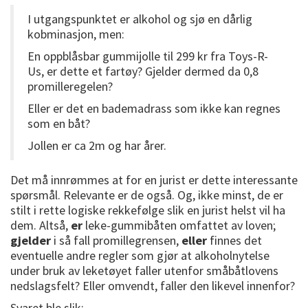
I utgangspunktet er alkohol og sjø en dårlig
kobminasjon, men:
En oppblåsbar gummijolle til 299 kr fra Toys-R-
Us, er dette et fartøy? Gjelder dermed da 0,8
promilleregelen?
Eller er det en bademadrass som ikke kan regnes
som en båt?
Jollen er ca 2m og har årer.
Det må innrømmes at for en jurist er dette interessante
spørsmål. Relevante er de også. Og, ikke minst, de er
stilt i rette logiske rekkefølge slik en jurist helst vil ha
dem. Altså,
er
leke-gummibåten omfattet av loven;
gjelder
i så fall promillegrensen,
eller
finnes det
eventuelle andre regler som gjør at alkoholnytelse
under bruk av leketøyet faller utenfor småbåtlovens
nedslagsfelt? Eller omvendt, faller den likevel innenfor?
Svaret ble slik: