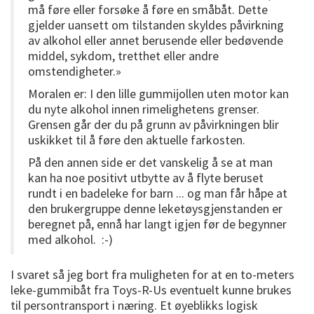
må føre eller forsøke å føre en småbåt. Dette
gjelder uansett om tilstanden skyldes påvirkning
av alkohol eller annet berusende eller bedøvende
middel, sykdom, tretthet eller andre
omstendigheter.»
Moralen er: I den lille gummijollen uten motor kan
du nyte alkohol innen rimelighetens grenser.
Grensen går der du på grunn av påvirkningen blir
uskikket til å føre den aktuelle farkosten.
På den annen side er det vanskelig å se at man
kan ha noe positivt utbytte av å flyte beruset
rundt i en badeleke for barn ... og man får håpe at
den brukergruppe denne leketøysgjenstanden er
beregnet på, ennå har langt igjen før de begynner
med alkohol. :-)
I svaret så jeg bort fra muligheten for at en to-meters
leke-gummibåt fra Toys-R-Us eventuelt kunne brukes
til persontransport i næring. Et øyeblikks logisk