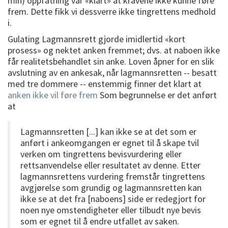
min) oppfatning var «klart» at kravene ikke kunne føre
frem. Dette fikk vi dessverre ikke tingrettens medhold
i.
Gulating Lagmannsrett gjorde imidlertid «kort
prosess» og nektet anken fremmet; dvs. at naboen ikke
får realitetsbehandlet sin anke. Loven åpner for en slik
avslutning av en ankesak, når lagmannsretten -- besatt
med tre dommere -- enstemmig finner det klart at
anken ikke vil føre frem
Som begrunnelse er det anført
at
Lagmannsretten [...] kan ikke se at det som er
anført i ankeomgangen er egnet til å skape tvil
verken om tingrettens bevisvurdering eller
rettsanvendelse eller resultatet av denne. Etter
lagmannsrettens vurdering fremstår tingrettens
avgjørelse som grundig og lagmannsretten kan
ikke se at det fra [naboens] side er redegjort for
noen nye omstendigheter eller tilbudt nye bevis
som er egnet til å endre utfallet av saken.