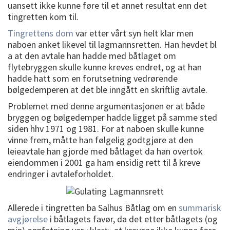
uansett ikke kunne føre til et annet resultat enn det
tingretten kom til.
Tingrettens dom
var etter vårt syn helt klar men
naboen anket likevel til lagmannsretten. Han hevdet bl
a at den avtale han hadde med båtlaget om
flytebryggen skulle kunne kreves endret, og at han
hadde hatt som en forutsetning vedrørende
bølgedemperen at det ble inngått en skriftlig avtale.
Problemet med denne argumentasjonen er at både
bryggen og bølgedemper hadde ligget på samme sted
siden hhv 1971 og 1981. For at naboen skulle kunne
vinne frem, måtte han følgelig godtgjøre at den
leieavtale han gjorde med båtlaget da han overtok
eiendommen i 2001 ga ham ensidig rett til å kreve
endringer i avtaleforholdet.
Allerede i tingretten ba Salhus Båtlag om en
summarisk
avgjørelse
i båtlagets favør, da det etter båtlagets (og