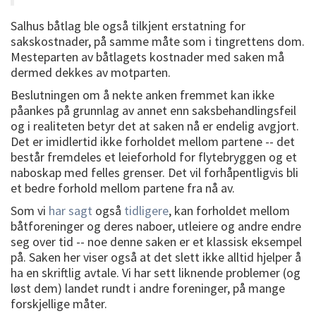
Salhus båtlag ble også tilkjent erstatning for
sakskostnader, på samme måte som i tingrettens dom.
Mesteparten av båtlagets kostnader med saken må
dermed dekkes av motparten.
Beslutningen om å nekte anken fremmet kan ikke
påankes på grunnlag av annet enn saksbehandlingsfeil
og i realiteten betyr det at saken nå er endelig avgjort.
Det er imidlertid ikke forholdet mellom partene -- det
består fremdeles et leieforhold for flytebryggen og et
naboskap med felles grenser. Det vil forhåpentligvis bli
et bedre forhold mellom partene fra nå av.
Som vi
har sagt
også
tidligere
, kan forholdet mellom
båtforeninger og deres naboer, utleiere og andre endre
seg over tid -- noe denne saken er et klassisk eksempel
på. Saken her viser også at det slett ikke alltid hjelper å
ha en skriftlig avtale. Vi har sett liknende problemer (og
løst dem) landet rundt i andre foreninger, på mange
forskjellige måter.