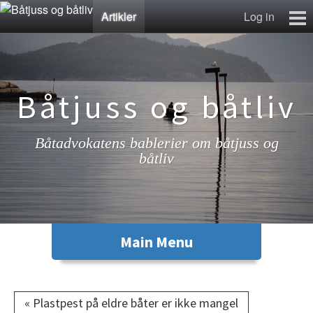
Artikler
Log in
Artikler
Lenkesamling
Fotosamling
Båtjuss og båtliv
Kontakt
Båtadvokatens bablerier om båtjuss og
båtliv
« Plastpest på eldre båter er ikke mangel