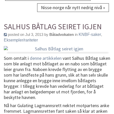
Nisse-norge når nytt nedrig nivå »
SALHUS BÅTLAG SEIRET IGJEN
posted on Jul 3, 2013 by
Båtadvokaten
in
KNBF-saker
,
Eksempler/rariteter
Som omtalt i
denne artikkelen
vant Salhus Båtlag saken
som ble anlagt mot båtlaget av en nabo som båtlaget
leier grunn fra. Naboen krevde flytting av en brygge
som har landfeste på hans grunn, slik at han selv skulle
kunne anlegge en brygge inne imellom båtlagets
brygger. I tillegg krevde han vederlag for at båtlaget
har anlagt en bølgedemper ut mot fjorden, for å
beskytte havnen.
Nå har Gulating Lagmannsrett nektet motpartens anke
fremmet. Lagmannsretten fant saken så klar at anken