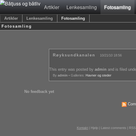
Artikler
Lenkesamling
Fotosamling
Artikler
Lenkesamling
Fotosamling
Fotosamling
Røyksundkanalen
10/21/10 18:56
This entry was posted by
admin
and is filed und
By
admin
• Galleries:
Havner og steder
No feedback yet
Comm
Kontakt
|
Hjelp
|
Latest comments
|
RSS 