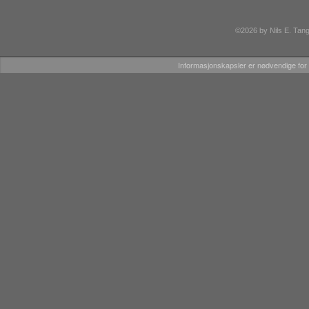
©2026 by Nils E. Tang
Informasjonskapsler er nødvendige for 