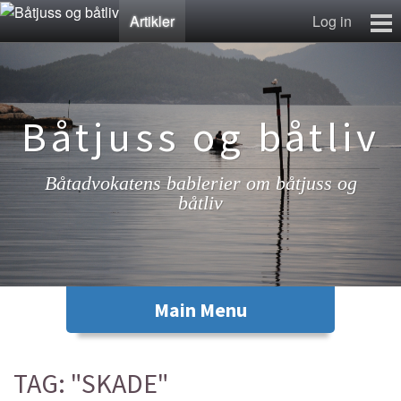
Artikler
Log in
Artikler
Lenkesamling
Fotosamling
Båtjuss og båtliv
Kontakt
Båtadvokatens bablerier om båtjuss og
båtliv
TAG: "SKADE"