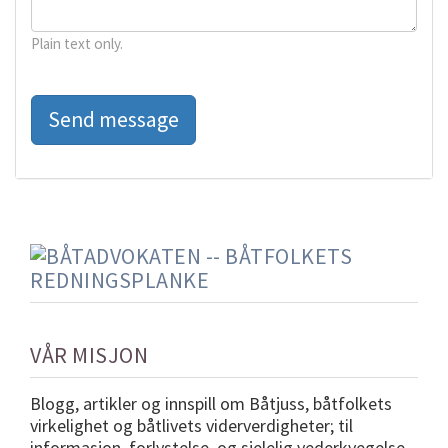
Plain text only.
VÅR MISJON
Blogg, artikler og innspill om Båtjuss, båtfolkets
virkelighet og båtlivets viderverdigheter; til
informasjon, forlystelse, og sjelelig vederkvegelse.