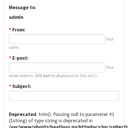
Message to:
admin
*
From:
Your
name.
*
E-post:
Your
email address. (Will
not
be displayed on this site.)
*
Subject:
Deprecated
: trim(): Passing null to parameter #1
($string) of type string is deprecated in
/var/www/vhosts/baatjuss.no/httpdocs/inc/collect