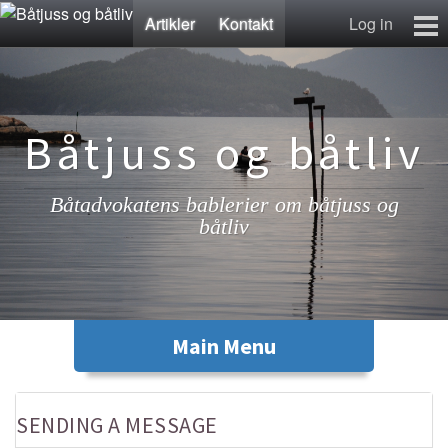
Artikler
Kontakt
Log in
Artikler
Lenkesamling
Fotosamling
Båtjuss og båtliv
Kontakt
Båtadvokatens bablerier om båtjuss og
båtliv
SENDING A MESSAGE